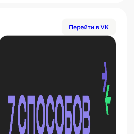
Перейти в VK
➡
в