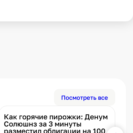
Посмотреть все
Как горячие пирожки: Денум
И
Солюшнз за 3 минуты
п
разместил облигации на 100
р