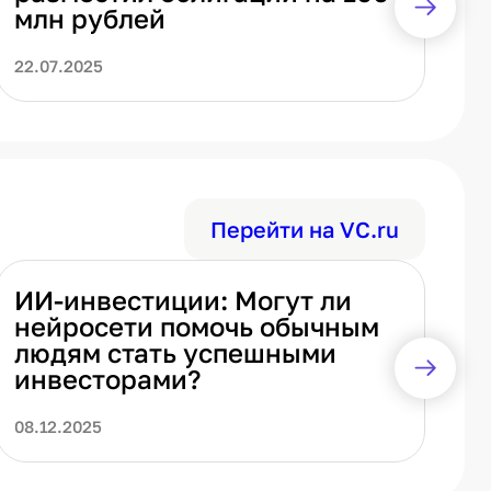
млн рублей
22.07.2025
08
Перейти на VC.ru
ИИ-инвестиции: Могут ли
И
нейросети помочь обычным
д
людям стать успешными
п
инвесторами?
и
к
08.12.2025
06