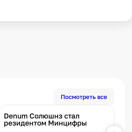
Посмотреть все
Denum Солюшнз стал
З
резидентом Минцифры
в