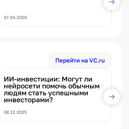
27.04.2026
14
Перейти на VC.ru
ИИ-инвестиции: Могут ли
И
нейросети помочь обычным
д
людям стать успешными
п
инвесторами?
и
к
08.12.2025
06