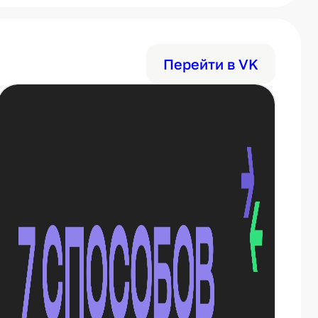
Перейти в VK
➡
в